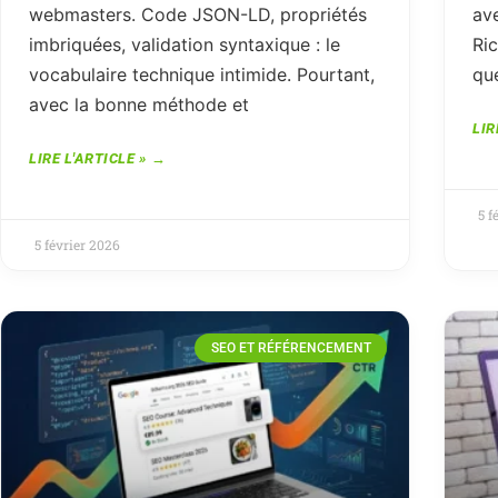
webmasters. Code JSON-LD, propriétés
av
imbriquées, validation syntaxique : le
Ric
vocabulaire technique intimide. Pourtant,
qu
avec la bonne méthode et
LIR
LIRE L'ARTICLE »
5 f
5 février 2026
SEO ET RÉFÉRENCEMENT