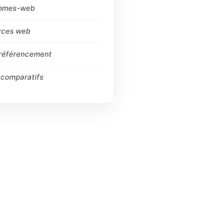
mmes-web
rces web
 référencement
 comparatifs