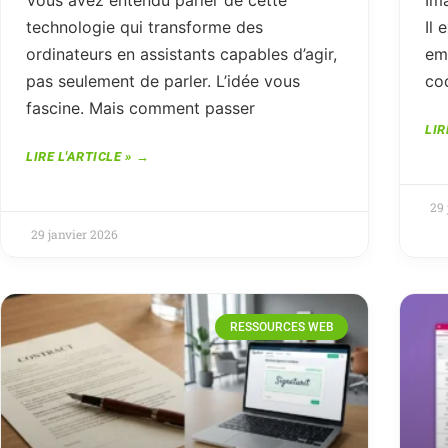
Vous avez entendu parler de cette
Im
technologie qui transforme des
Il 
ordinateurs en assistants capables d’agir,
ema
pas seulement de parler. L’idée vous
cod
fascine. Mais comment passer
LIR
LIRE L'ARTICLE »
29 
29 janvier 2026
RESSOURCES WEB