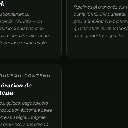
ck
Pipelines IA branchés sur 
 abonnements,
outils (CMS, CRM, sheets, 
oards, API, jobs — on
pour accélérer production
uit le produit bout en
qualification ou opération
 avec une UX claire et une
avec garde-fous qualité.
technique maintenable.
OUVEAU CONTENU
ération de
tenu
es, guides, pages piliers :
roduction éditoriale calée
tre stratégie, intégrée
WordPress, sans usine à