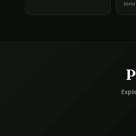
texte
P
Expli