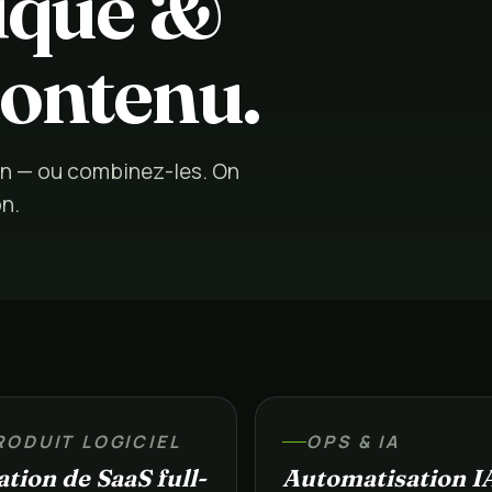
nique &
contenu.
in — ou combinez-les. On
on.
RODUIT LOGICIEL
OPS & IA
tion de SaaS full-
Automatisation I