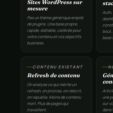
Sites WordPress sur
sta
mesure
Auth,
Pas un thème générique empilé
dashb
de plugins. Une base propre,
constr
rapide, éditable, calibrée pour
bout,
votre contenu et vos objectifs
base 
business.
CONTENU EXISTANT
N
Refresh de contenu
Gén
con
On analyse ce qui mérite un
refresh, on priorise, on réécrit,
Articl
on republie. Moins de contenu
une p
mort. Plus de pages qui
sur vo
travaillent.
dans 