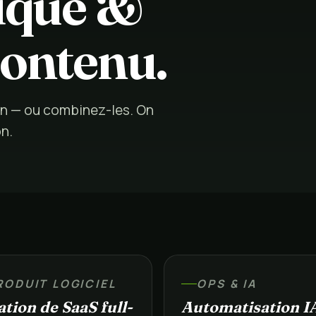
nique &
contenu.
in — ou combinez-les. On
on.
RODUIT LOGICIEL
OPS & IA
tion de SaaS full-
Automatisation I