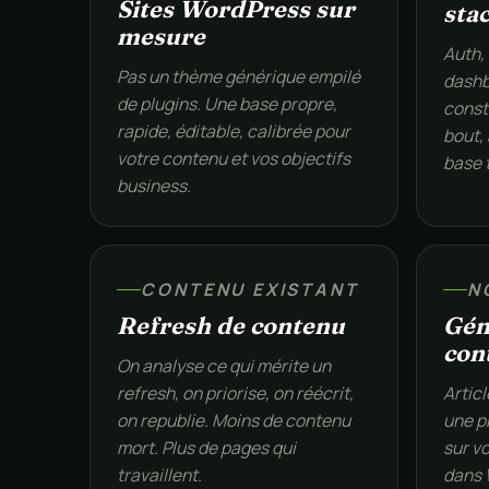
Sites WordPress sur
sta
mesure
Auth,
Pas un thème générique empilé
dashb
de plugins. Une base propre,
constr
rapide, éditable, calibrée pour
bout,
votre contenu et vos objectifs
base 
business.
CONTENU EXISTANT
N
Refresh de contenu
Gén
con
On analyse ce qui mérite un
refresh, on priorise, on réécrit,
Articl
on republie. Moins de contenu
une p
mort. Plus de pages qui
sur vo
travaillent.
dans 