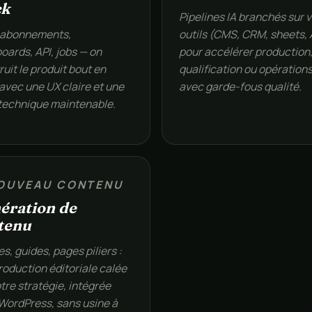
ck
Pipelines IA branchés sur 
 abonnements,
outils (CMS, CRM, sheets, 
oards, API, jobs — on
pour accélérer production
uit le produit bout en
qualification ou opération
 avec une UX claire et une
avec garde-fous qualité.
technique maintenable.
OUVEAU CONTENU
ération de
tenu
es, guides, pages piliers :
roduction éditoriale calée
tre stratégie, intégrée
WordPress, sans usine à