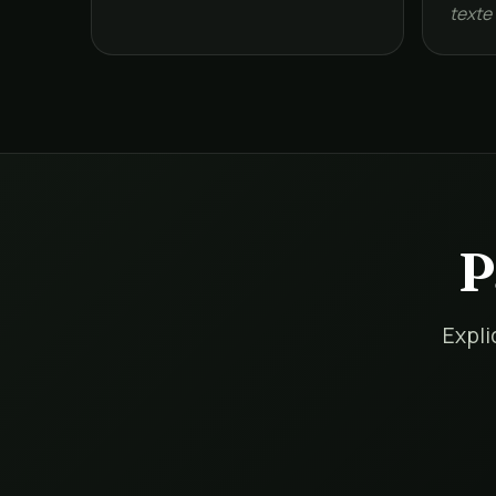
texte
P
Expli