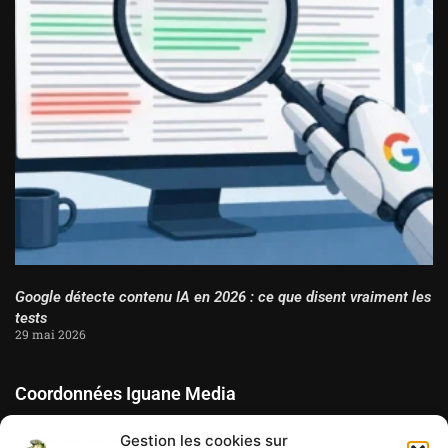
Google détecte contenu IA en 2026 : ce que disent vraiment les
tests
29 mai 2026
Coordonnées Iguane Media
Studio tech & contenu au Québec. Sites WordPress, SaaS,
Gestion les cookies sur